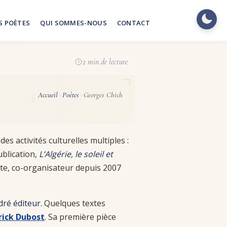
S POÈTES
QUI SOMMES-NOUS
CONTACT
2 min de lecture
Accueil
Poètes
Georges Chich
es activités culturelles multiples :
ublication,
L’Algérie, le soleil et
te, co-organisateur depuis 2007
dré éditeur
. Quelques textes
rick Dubost
. Sa première pièce