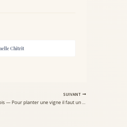
elle Chitrit
SUIVANT
Roland Dauxois — Pour planter une vigne il faut un printemps, préface de Guillaume Dreidemie, éditions du serpent, 2026.