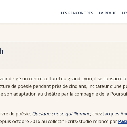
LES RENCONTRES
LA REVUE
LE
h
oir dirigé un centre culturel du grand Lyon, il se consacre à d
cture de poésie pendant près de cinq ans, incitateur d’une p
 son adaptation au théâtre par la compagnie de la Poursui
livre de poésie,
Quelque chose qui illumine
, chez
Jacques An
epuis octobre 2016 au collectif Écrits/studio relancé par
Pat