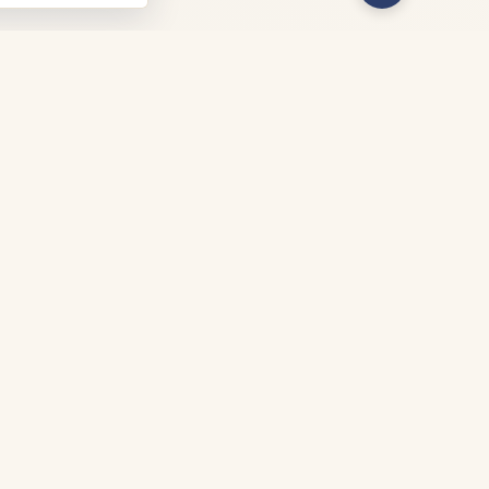
Lieu des rencontres
Salle du Caveau
Oullins (69600)
Métropole de Lyon