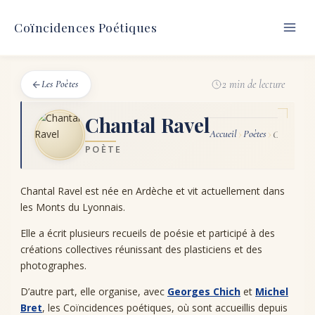
Aller
au
Coïncidences Poétiques
contenu
2 min de lecture
Les Poètes
Chantal Ravel
Accueil
Poètes
Chantal R
POÈTE
Chantal Ravel est née en Ardèche et vit actuellement dans
les Monts du Lyonnais.
Elle a écrit plusieurs recueils de poésie et participé à des
créations collectives réunissant des plasticiens et des
photographes.
D’autre part, elle organise, avec
Georges Chich
et
Michel
Bret
, les Coïncidences poétiques, où sont accueillis depuis